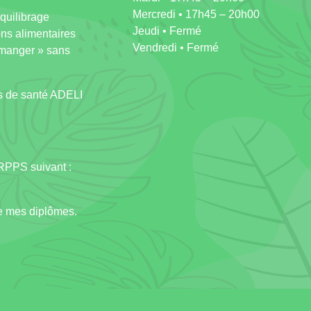
Mercredi • 17h45 – 20h00
équilibrage
Jeudi • Fermé
ons alimentaires
Vendredi • Fermé
n manger » sans
ls de santé ADELI
RPPS suivant :
de mes diplômes.