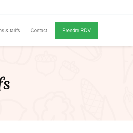
s & tarifs
Contact
Prendre RDV
fs