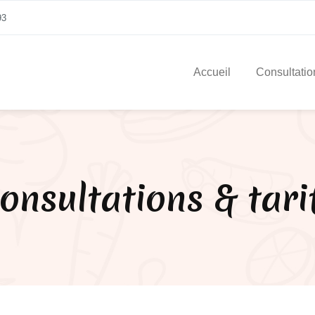
93
Accueil
Consultation
onsultations & tari